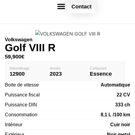
Contact
Volkswagen
Golf VIII R
59,900
€
Kilométrage
Année
Carburant
12900
2023
Essence
Boite de vitesse
Automatique
Puissance fiscal
22 CV
Puissance DIN
333 ch
Consommation
8,1 L /100 km
Intérieur
Cuir noir
Extérieur
Noir metal